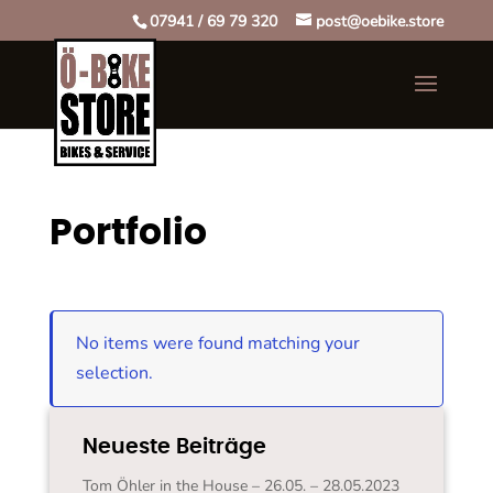
07941 / 69 79 320
post@oebike.store
Portfolio
No items were found matching your
selection.
Neueste Beiträge
Tom Öhler in the House – 26.05. – 28.05.2023