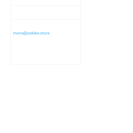
Kosten
59 €
Bitte per E-Mail an
mona@oebike.store
anmelden und
in der Nachricht bitte den
gewünschten Kurs angeben.
Einzelcoaching auf Anfrage.