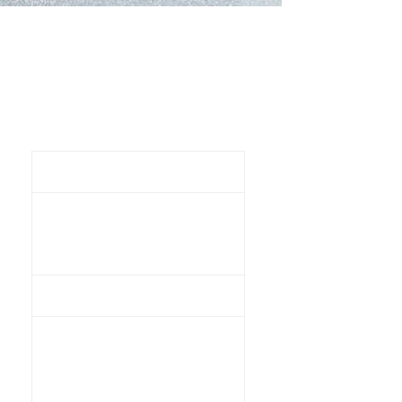
Sicherheit im Alltag
Dauer
2,5 Stunden
Sa.
Termine
18.03.2023
10:00 Uhr
Zielgruppe
Anfänger
Fahrrad / E-
Bike
Requisiten
Helm
Trinkflasche